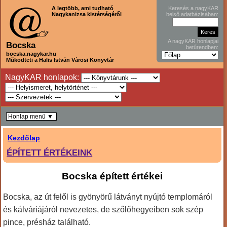
A legtöbb, ami tudható
Keresés a nagyKAR
Nagykanizsa kistérségéről
belső adatbázisában:
A nagyKAR honlapjai
Bocska
betűrendben:
bocska.nagykar.hu
Működteti a Halis István Városi Könyvtár
NagyKAR honlapok:
Honlap menü ▼
Kezdőlap
ÉPÍTETT ÉRTÉKEINK
Bocska épített értékei
Bocska, az út felől is gyönyörű látványt nyújtó templomáról
és kálváriájáról nevezetes, de szőlőhegyeiben sok szép
pince, présház található.