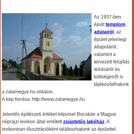
Az 1937-ben
épült
templom
adatairól
, az
épület jelenlegi
állapotáról,
valamint a
tervezett felújítás
leírásáról és
költségeiről is
tájékozódhatunk
a zalamegye.hu oldalon.
A kép forrása: http://www.zalamegye.hu
Jelentős építészeti értéket képvisel Bocskán a Magyar
néprajzi lexikon által említett
zsúptetős lakóház
. A
lexikonban illusztrációként találkozhatunk az épülettel.